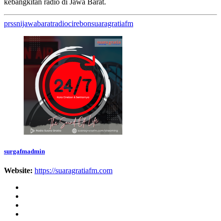
kebangkitan radio di Jawa Barat.
prssnijawabarat
radiocirebon
suaragratiafm
surgafmadmin
Website:
https://suaragratiafm.com