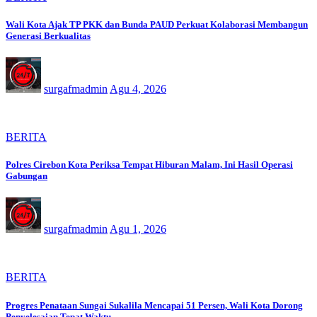
Wali Kota Ajak TP PKK dan Bunda PAUD Perkuat Kolaborasi Membangun
Generasi Berkualitas
surgafmadmin
Agu 4, 2026
BERITA
Polres Cirebon Kota Periksa Tempat Hiburan Malam, Ini Hasil Operasi
Gabungan
surgafmadmin
Agu 1, 2026
BERITA
Progres Penataan Sungai Sukalila Mencapai 51 Persen, Wali Kota Dorong
Penyelesaian Tepat Waktu