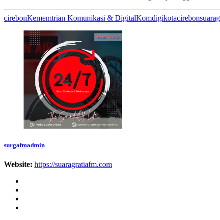
cirebon
Kememtrian Komunikasi & Digital
Komdigi
kotacirebon
suarag
surgafmadmin
Website:
https://suaragratiafm.com