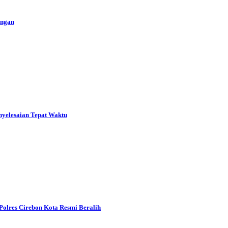
ungan
nyelesaian Tepat Waktu
lres Cirebon Kota Resmi Beralih