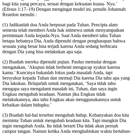
bagi kita yang percaya, sesuai dengan kekuatan kuasa- Nya.’
(Efesus 1:17–19) Dengan mengingat model ini, penulis Johannah
Reardon menulis :
(1) Jadikanlah doa Anda berpusat pada Tuhan. Pencipta alam
semesta telah memberi Anda hak istimewa untuk menyampaikan
permintaan Anda kepada-Nya. Saat Anda memberi tahu Tuhan
betapa hebatnya Dia, Anda dipenuhi dengan pengharapan bahwa
sesuatu yang besar bisa terjadi karena Anda sedang berbicara
dengan Dia yang bisa melakukan apa saja.
(2) Buatlah mereka dipenuhi pujian. Paulus memulai dengan
mengatakan, ‘Akupun tidak berhenti mengucap syukur karena
kamu.’ Kuncinya bukanlah fokus pada masalah Anda, tapi
bersyukur kepada Tuhan dan memuji Dia karena Dia tahu apa yang
Dia lakukan. Belajarlah untuk mengatakan, ‘Saya tidak tahu
mengapa saya mengalami masalah ini, Tuhan, dan saya ingin
Engkau mengubah keadaan. Namun jika Engkau tidak
melakukannya, aku tahu Engkau akan menggunakannya untuk
kebaikan dalam hidupku.’
(3) Buatlah hal-hal tersebut mengubah hidup. Kebanyakan doa kita
meminta Tuhan untuk mengubah keadaan kita. Tapi mungkin Dia
ingin mengubah Anda. Itu tidak berarti Dia tidak akan pernah
campur tangan. Namun ketika Anda menghabiskan waktu bertahun-