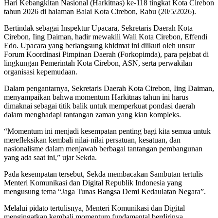
Hari Kebangkitan Nasional (Harkitnas) ke-118 tingkat Kota Cirebon
tahun 2026 di halaman Balai Kota Cirebon, Rabu (20/5/2026).
Bertindak sebagai Inspektur Upacara, Sekretaris Daerah Kota
Cirebon, Iing Daiman, hadir mewakili Wali Kota Cirebon, Effendi
Edo. Upacara yang berlangsung khidmat ini diikuti oleh unsur
Forum Koordinasi Pimpinan Daerah (Forkopimda), para pejabat di
lingkungan Pemerintah Kota Cirebon, ASN, serta perwakilan
organisasi kepemudaan.
Dalam pengantarnya, Sekretaris Daerah Kota Cirebon, Iing Daiman,
menyampaikan bahwa momentum Harkitnas tahun ini harus
dimaknai sebagai titik balik untuk memperkuat pondasi daerah
dalam menghadapi tantangan zaman yang kian kompleks.
“Momentum ini menjadi kesempatan penting bagi kita semua untuk
merefleksikan kembali nilai-nilai persatuan, kesatuan, dan
nasionalisme dalam menjawab berbagai tantangan pembangunan
yang ada saat ini,” ujar Sekda.
Pada kesempatan tersebut, Sekda membacakan Sambutan tertulis
Menteri Komunikasi dan Digital Republik Indonesia yang
mengusung tema “Jaga Tunas Bangsa Demi Kedaulatan Negara”.
Melalui pidato tertulisnya, Menteri Komunikasi dan Digital
mengingatkan kembali momentum fundamental berdirinya