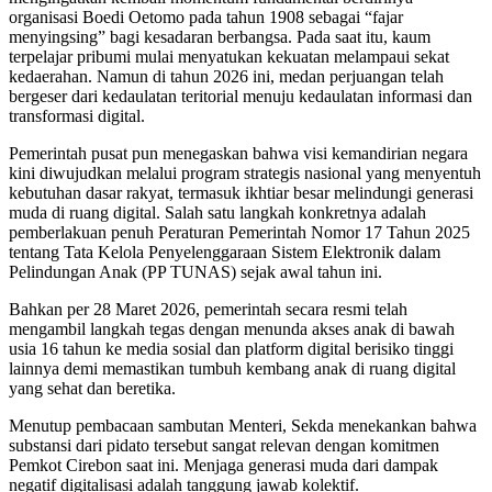
organisasi Boedi Oetomo pada tahun 1908 sebagai “fajar
menyingsing” bagi kesadaran berbangsa. Pada saat itu, kaum
terpelajar pribumi mulai menyatukan kekuatan melampaui sekat
kedaerahan. Namun di tahun 2026 ini, medan perjuangan telah
bergeser dari kedaulatan teritorial menuju kedaulatan informasi dan
transformasi digital.
Pemerintah pusat pun menegaskan bahwa visi kemandirian negara
kini diwujudkan melalui program strategis nasional yang menyentuh
kebutuhan dasar rakyat, termasuk ikhtiar besar melindungi generasi
muda di ruang digital. Salah satu langkah konkretnya adalah
pemberlakuan penuh Peraturan Pemerintah Nomor 17 Tahun 2025
tentang Tata Kelola Penyelenggaraan Sistem Elektronik dalam
Pelindungan Anak (PP TUNAS) sejak awal tahun ini.
Bahkan per 28 Maret 2026, pemerintah secara resmi telah
mengambil langkah tegas dengan menunda akses anak di bawah
usia 16 tahun ke media sosial dan platform digital berisiko tinggi
lainnya demi memastikan tumbuh kembang anak di ruang digital
yang sehat dan beretika.
Menutup pembacaan sambutan Menteri, Sekda menekankan bahwa
substansi dari pidato tersebut sangat relevan dengan komitmen
Pemkot Cirebon saat ini. Menjaga generasi muda dari dampak
negatif digitalisasi adalah tanggung jawab kolektif.