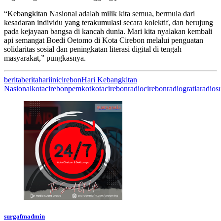
“Kebangkitan Nasional adalah milik kita semua, bermula dari
kesadaran individu yang terakumulasi secara kolektif, dan berujung
pada kejayaan bangsa di kancah dunia. Mari kita nyalakan kembali
api semangat Boedi Oetomo di Kota Cirebon melalui penguatan
solidaritas sosial dan peningkatan literasi digital di tengah
masyarakat,” pungkasnya.
berita
beritahariini
cirebon
Hari Kebangkitan
Nasional
kotacirebon
pemkotkotacirebon
radiocirebon
radiogratia
radios
surgafmadmin