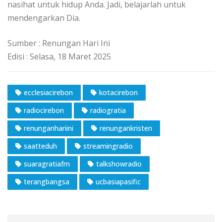
nasihat untuk hidup Anda. Jadi, belajarlah untuk
mendengarkan Dia.
Sumber : Renungan Hari Ini
Edisi : Selasa, 18 Maret 2025
ecclesiacirebon
kotacirebon
radiocirebon
radiogratia
renunganhariini
renungankristen
saatteduh
streamingradio
suaragratiafm
talkshowradio
terangbangsa
ucbasiapasific