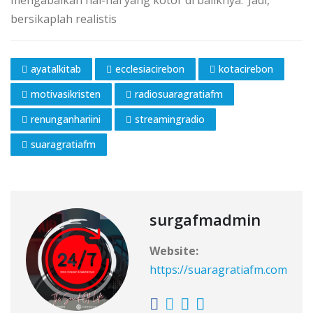
bersikaplah realistis
ayatalkitab
ecclesiacirebon
kotacirebon
motivasikristen
radiosuaragratiafm
renunganhariini
streamingradio
suaragratiafm
surgafmadmin
Website:
https://suaragratiafm.com