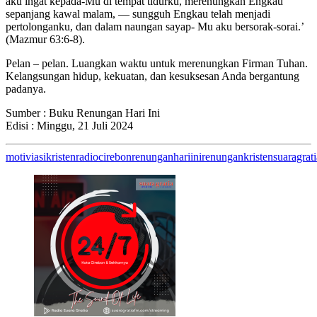
aku ingat kepada-Mu di tempat tidurku, merenungkan Engkau
sepanjang kawal malam, — sungguh Engkau telah menjadi
pertolonganku, dan dalam naungan sayap- Mu aku bersorak-sorai.’
(Mazmur 63:6-8).
Pelan – pelan. Luangkan waktu untuk merenungkan Firman Tuhan.
Kelangsungan hidup, kekuatan, dan kesuksesan Anda bergantung
padanya.
Sumber : Buku Renungan Hari Ini
Edisi : Minggu, 21 Juli 2024
motiviasikristen
radiocirebon
renunganhariini
renungankristen
suaragrat