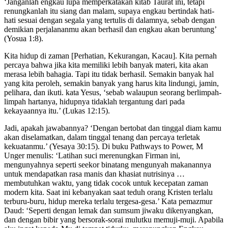
‘Janganlah engkau lupa memperkatakan kitab Taurat ini, tetapi
renungkanlah itu siang dan malam, supaya engkau bertindak hati-
hati sesuai dengan segala yang tertulis di dalamnya, sebab dengan
demikian perjalananmu akan berhasil dan engkau akan beruntung’
(Yosua 1:8).
Kita hidup di zaman [Perhatian, Kekurangan, Kacau]. Kita pernah
percaya bahwa jika kita memiliki lebih banyak materi, kita akan
merasa lebih bahagia. Tapi itu tidak berhasil. Semakin banyak hal
yang kita peroleh, semakin banyak yang harus kita lindungi, jamin,
pelihara, dan ikuti. kata Yesus, ‘sebab walaupun seorang berlimpah-
limpah hartanya, hidupnya tidaklah tergantung dari pada
kekayaannya itu.’ (Lukas 12:15).
Jadi, apakah jawabannya? ‘Dengan bertobat dan tinggal diam kamu
akan diselamatkan, dalam tinggal tenang dan percaya terletak
kekuatanmu.’ (Yesaya 30:15). Di buku Pathways to Power, M
Unger menulis: ‘Latihan suci merenungkan Firman ini,
mengunyahnya seperti seekor binatang mengunyah makanannya
untuk mendapatkan rasa manis dan khasiat nutrisinya …
membutuhkan waktu, yang tidak cocok untuk kecepatan zaman
modern kita. Saat ini kebanyakan saat teduh orang Kristen terlalu
terburu-buru, hidup mereka terlalu tergesa-gesa.’ Kata pemazmur
Daud: ‘Seperti dengan lemak dan sumsum jiwaku dikenyangkan,
dan dengan bibir yang bersorak-sorai mulutku memuji-muji. Apabila