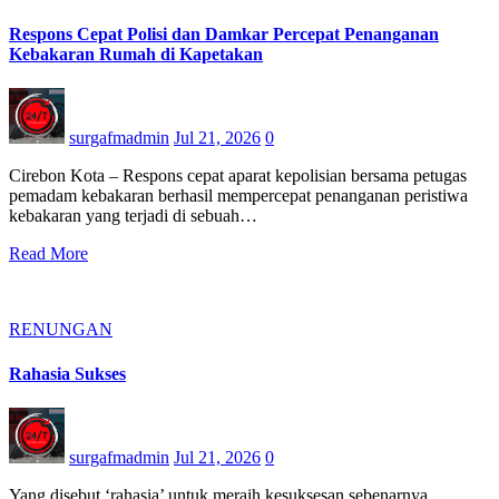
Respons Cepat Polisi dan Damkar Percepat Penanganan
Kebakaran Rumah di Kapetakan
surgafmadmin
Jul 21, 2026
0
Cirebon Kota – Respons cepat aparat kepolisian bersama petugas
pemadam kebakaran berhasil mempercepat penanganan peristiwa
kebakaran yang terjadi di sebuah…
Read More
RENUNGAN
Rahasia Sukses
surgafmadmin
Jul 21, 2026
0
Yang disebut ‘rahasia’ untuk meraih kesuksesan sebenarnya