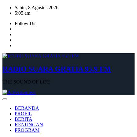
Skip
Sabtu, 8 Agustus 2026
to
5:05 am
content
Follow Us
RADIO SUARA GRATIA 95.9 FM
THE SOUND OF LIFE
BERANDA
PROFIL
BERITA
RENUNGAN
PROGRAM